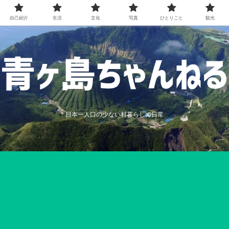
自己紹介
生活
文化
写真
ひとりごと
観光
日本一人口の少ない村暮らしの日常