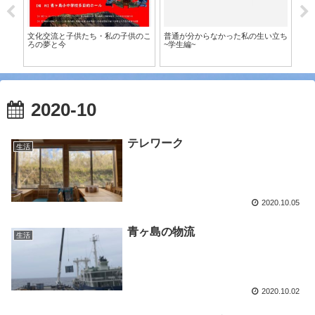
した！
文化交流と子供たち・私の子供のこ
普通が分からなかった私の生い立ち
大
ろの夢と今
~学生編~
2020-10
テレワーク
生活
2020.10.05
青ヶ島の物流
生活
2020.10.02