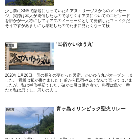
少し前にSNSで話題になっていたキアヌ・リーヴスからのメッセー
ジ。実際は本人が発信したものではなくキアヌについてのエピソード
を誰かが一人称にしてキアヌのメッセージとして発信したフェイクだ
そうですがあまりにも感動したのでたまに見たくなって検...
‘民宿かいゆう丸’
生活
2020年1月20日、母の長年の夢だった民宿、かいゆう丸がオープンしま
した。 看板は私が書きました！ 前から民宿やるよなんて言ってはいま
したが、私は半信半疑でした。確かに母は働き者で、料理は島で一番
だと私は思うし、周りの人...
青ヶ島オリンピック聖火リレー
文化