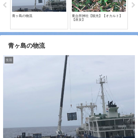
青ヶ島の物流
東台所神社【観光】【オカルト】
【巫女】
青
青ヶ島の物流
生活