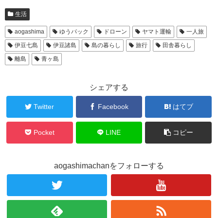
生活
aogashima
ゆうパック
ドローン
ヤマト運輸
一人旅
伊豆七島
伊豆諸島
島の暮らし
旅行
田舎暮らし
離島
青ヶ島
シェアする
Twitter
Facebook
はてブ
Pocket
LINE
コピー
aogashimachanをフォローする