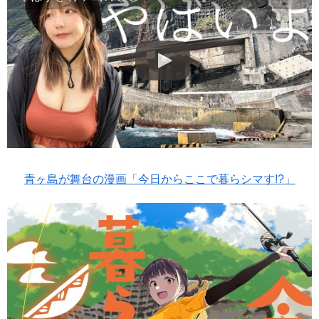
青ヶ島が舞台の漫画「今日からここで暮らシマす!?」