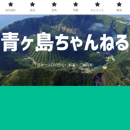
自己紹介
生活
文化
写真
ひとりごと
観光
日本一人口の少ない村暮らしの日常