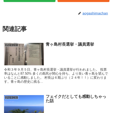
aogashimachan
関連記事
青ヶ島村長選挙・議員選挙
ひとりごと
令和３年９月５日、青ヶ島村長選挙・議員選挙が行われました。 投票
率はなんと87.50% 多くの島民が関心を持ち、より良い青ヶ島を望んで
いることに感動しました。 村長は６期ぶり（２４年！！）に変わりま
す。青ヶ島の歴史に残る...
フェイクだとしても感動しちゃっ
ひとりごと
た話