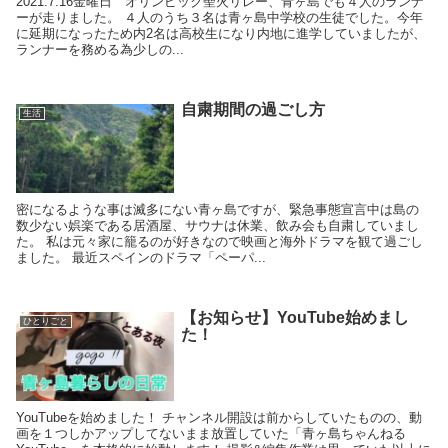
2021.7.16金曜日 オリンピック聖火リレー、青ヶ島でも４人のランナ
ーが走りました。 ４人のうち３名は青ヶ島中学校の生徒でした。今年
に延期になったため内2名は高校生になり内地に進学していましたが、
ランナーを務める為少しの...
自粛期間の過ごし方
生活
密になるような事は滅多にない青ヶ島ですが、緊急事態宣言中は島の
数少ない娯楽である居酒屋、サウナは休業、飲み会も自粛していまし
た。 私は元々家に籠るのが好きなので映画と海外ドラマを観て過ごし
ました。 最近スペインのドラマ「ペーパ...
【お知らせ】YouTube始めまし
ひとりごと
た！
YouTubeを始めました！ チャンネル開設は前からしていたものの、動
画を１つしかアップしてないまま放置していた「青ヶ島ちゃんねる