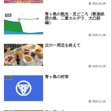
2021.01.09
青ヶ島の観光・見どころ（断崖絶
写真
壁の島、二重カルデラ、大凸部
編）
2020.11.28
父の一周忌を終えて
ひとりごと
2020.11.25
青ヶ島の村章
文化
2020.11.19