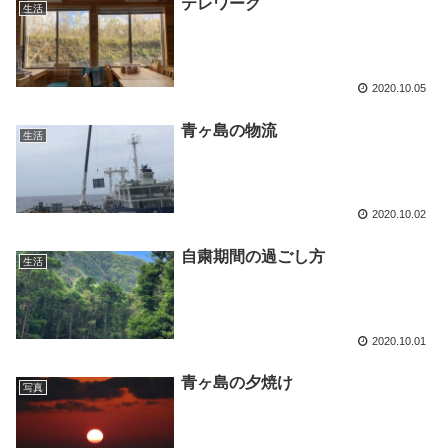
テレワーク
生活
2020.10.05
青ヶ島の物流
生活
2020.10.02
自粛期間の過ごし方
生活
2020.10.01
青ヶ島の夕焼け
写真