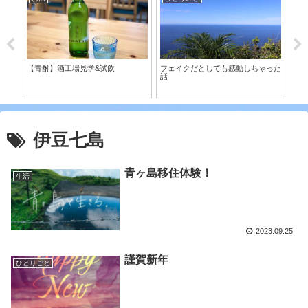
【青酎】酒工場見学&試飲
フェイクだとしても感動しちゃった
青
話
伊豆七島
青ヶ島移住体験！
生活
2023.09.25
謹賀新年
ひとりごと