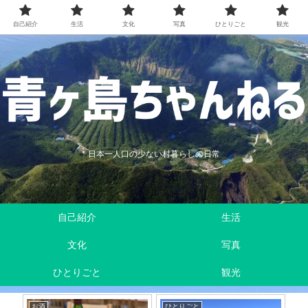
自己紹介
生活
文化
写真
ひとりごと
観光
日本一人口の少ない村暮らしの日常
自己紹介
生活
文化
写真
ひとりごと
観光
お酒
ひとりごと
ひ